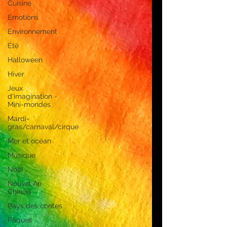
Cuisine
Emotions
Environnement
Été
Halloween
Hiver
Jeux
d'imagination -
Mini-mondes
Mardi-
gras/carnaval/cirque
Mer et océan
Musique
Noël
Nouvel An
Chinois
Pays des contes
Pâques