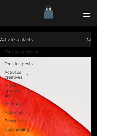
Activités enfants
Tous les posts
Tous les posts
Activités
créatives
Activités
créatives (1-3
ans)
Animaux
Automne
Banquise
Coschooling