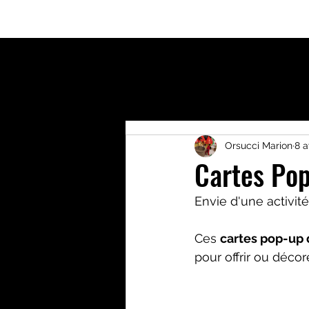
Accueil
Qui suis-je?
Activités enfants
Bout
Orsucci Marion
8 a
Cartes Po
Envie d'une activit
Ces 
cartes pop-up
pour offrir ou décor