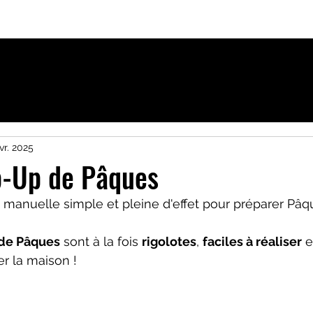
ique
Activités pour Francophones à Uppsala
vr. 2025
p-Up de Pâques
é manuelle simple et pleine d'effet pour préparer Pâq
 de Pâques
 sont à la fois 
rigolotes
, 
faciles à réaliser
 e
er la maison !