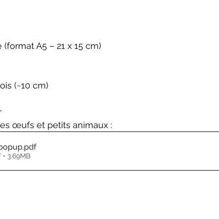
 (format A5 – 21 x 15 cm)
ois (~10 cm)
r
des œufs et petits animaux :
_popup
.pdf
 • 3.69MB