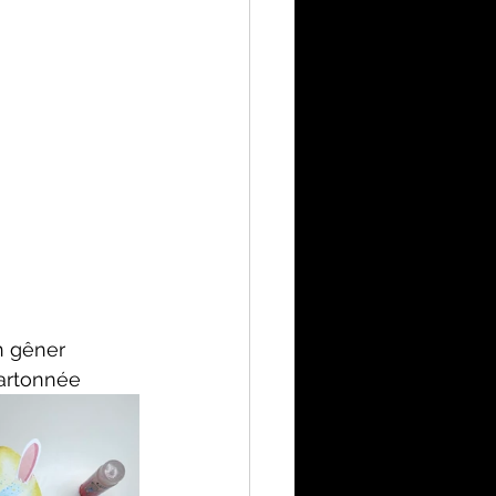
n gêner 
 cartonnée