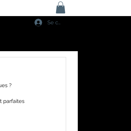
Se connecter
ues ? 
t parfaites 