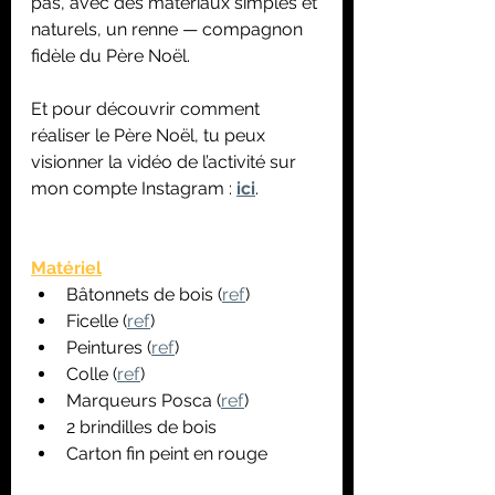
pas, avec des matériaux simples et 
naturels, un renne — compagnon 
fidèle du Père Noël. 
Et pour découvrir comment 
réaliser le Père Noël, tu peux 
visionner la vidéo de l’activité sur 
mon compte Instagram : 
ici
. 
Matériel
Bâtonnets de bois (
ref
)
Ficelle (
ref
)
Peintures (
ref
)
Colle (
ref
)
Marqueurs Posca (
ref
)
2 brindilles de bois 
Carton fin peint en rouge