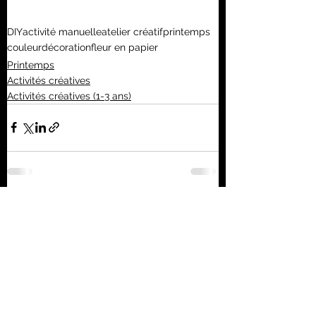
DIY
activité manuelle
atelier créatif
printemps
couleur
décoration
fleur en papier
Printemps
Activités créatives
Activités créatives (1-3 ans)
Voir tout
Posts récents