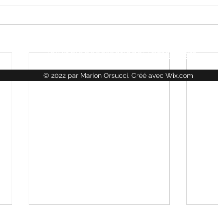
LA JUNGLE DES CRÉATIONS
lajungledescreations@gmail.com
© 2022 par Marion Orsucci. Créé avec Wix.com