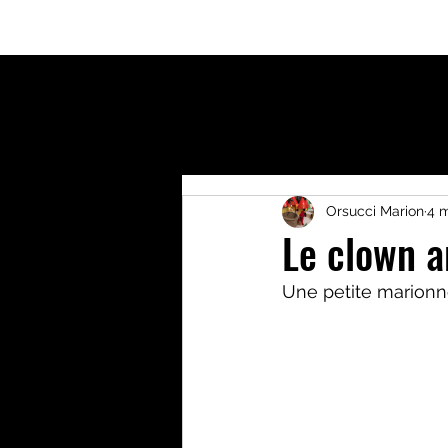
Accueil
Qui suis-je?
Activités enfants
Bout
Orsucci Marion
4 
Le clown a
Une petite marionne