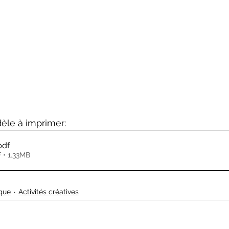
èle à imprimer: 
pdf
 • 1.33MB
que
Activités créatives