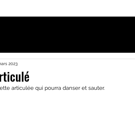
ique
Activités pour Francophones à Uppsala
mars 2023
rticulé
tte articulée qui pourra danser et sauter.