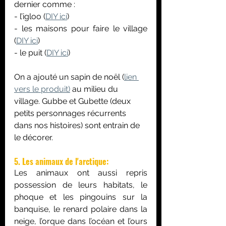
dernier comme :
- l’igloo (
DIY ici
)
- les maisons pour faire le village 
(
DIY ici
)
- le puit (
DIY ici
)
On a ajouté un sapin de noël (
lien 
vers le produit)
 au milieu du 
village. Gubbe et Gubette (deux 
petits personnages récurrents 
dans nos histoires) sont entrain de 
le décorer.
5. Les animaux de l'arctique:
Les animaux ont aussi repris 
possession de leurs habitats, le 
phoque et les pingouins sur la 
banquise, le renard polaire dans la 
neige, l’orque dans l’océan et l’ours 