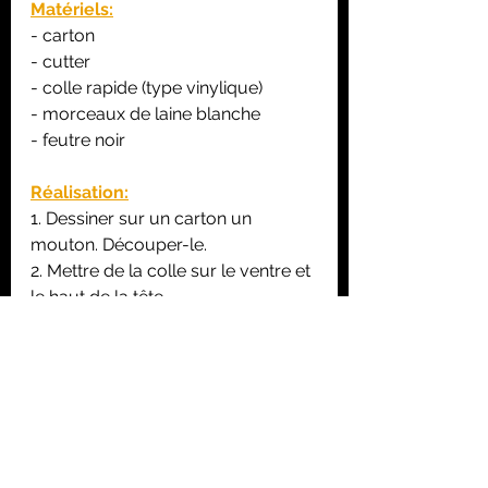
Matériels:
- carton
- cutter
- colle rapide (type vinylique)
- morceaux de laine blanche
- feutre noir 
Réalisation:
1. Dessiner sur un carton un 
mouton. Découper-le.
2. Mettre de la colle sur le ventre et 
le haut de la tête. 
3. Coller les morceaux de laine 
blanche 
4. Colorier les pattes, la queue et 
les oreilles en noir. Puis dessiner les 
yeux, le museau et la bouche.
5. Peindre un carton en vert. 
Laisser sécher. Coller le mouton 