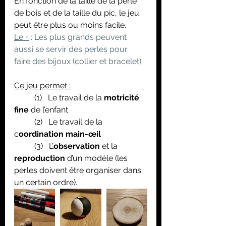
En fonction de la taille de la perle 
de bois et de la taille du pic, le jeu 
peut être plus ou moins facile. 
Le +
 : Les plus grands peuvent 
aussi se servir des perles pour 
faire des bijoux (collier et bracelet)
Ce jeu permet :
	(1)   Le travail de la 
motricité 
fine
 de l’enfant
	(2)   Le travail de la 
c
oordination main-œil
	(3)   L’
observation 
et la 
reproduction
 d’un modèle (les 
perles doivent être organiser dans 
un certain ordre).