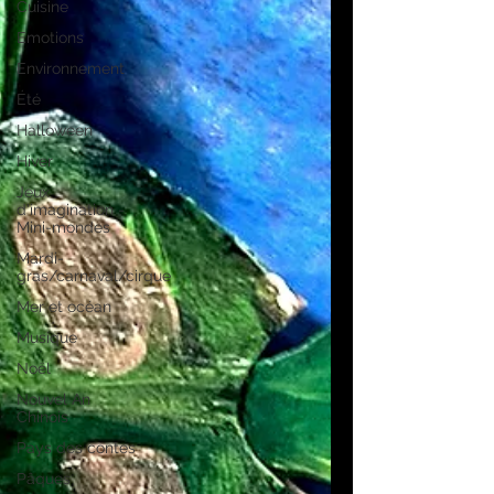
Cuisine
Emotions
Environnement
Été
Halloween
Hiver
Jeux
d'imagination -
Mini-mondes
Mardi-
gras/carnaval/cirque
Mer et océan
Musique
Noël
Nouvel An
Chinois
Pays des contes
Pâques