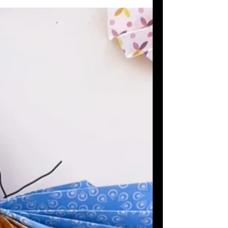
rigolote dont la langue se déroule
lorsqu’on souffle dans une paille… pour
attraper de petites mouches
magnétiques !