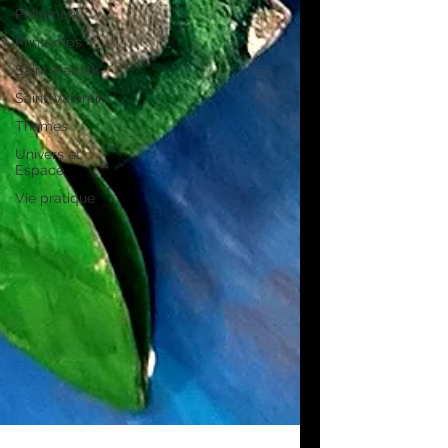
Pokemon
Printemps
Saint-Patrick
Saint-Valentin
Themes
Univers et
Espace
Vie pratique