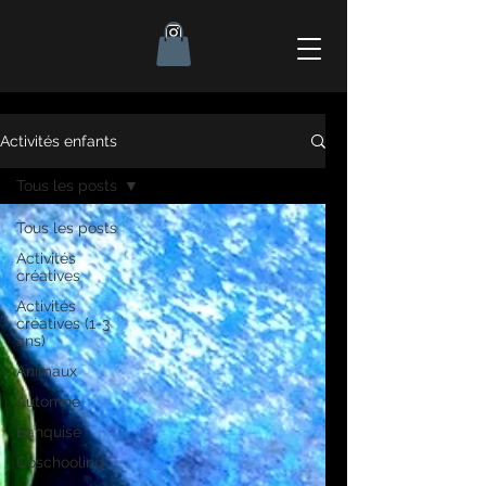
Activités enfants
Tous les posts
Tous les posts
Activités
créatives
Activités
créatives (1-3
ans)
Animaux
Automne
Banquise
Coschooling