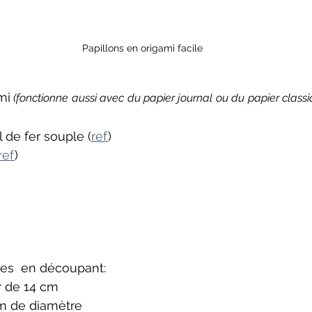
Papillons en origami facile
mi
l de fer souple (
ref
)
ref
)
mes  en découpant:
r de 14 cm
cm de diamètre