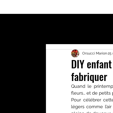
Accueil
Qui suis-je?
Activités enfants
Bout
Orsucci Marion
25
DIY enfant 
fabriquer
Quand le printemps
fleurs… et de petits 
Pour célébrer cette
légers comme l’air 