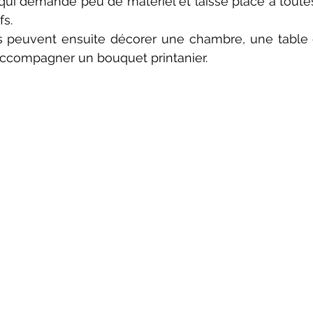
ui demande peu de matériel et laisse place à toutes
fs.
ns peuvent ensuite décorer une chambre, une table 
ccompagner un bouquet printanier.