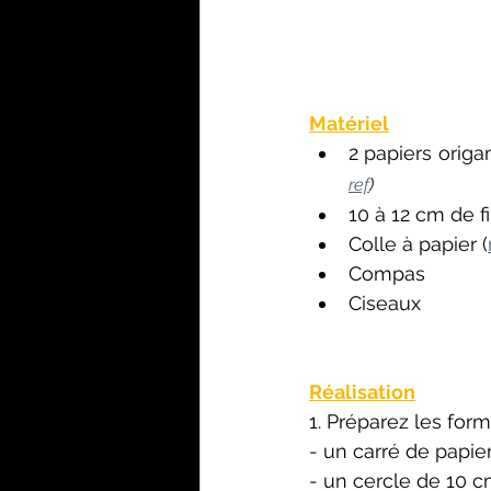
Matériel
2 papiers origa
ref
)
10 à 12 cm de fi
Colle à papier (
Compas
Ciseaux
Réalisation
1. Préparez les for
- un carré de papie
- un cercle de 10 