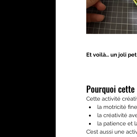
Et voilà… un joli pe
Pourquoi cette 
Cette activité créat
la motricité fi
la créativité a
la patience et l
C’est aussi une acti