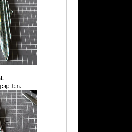
t.
papillon.