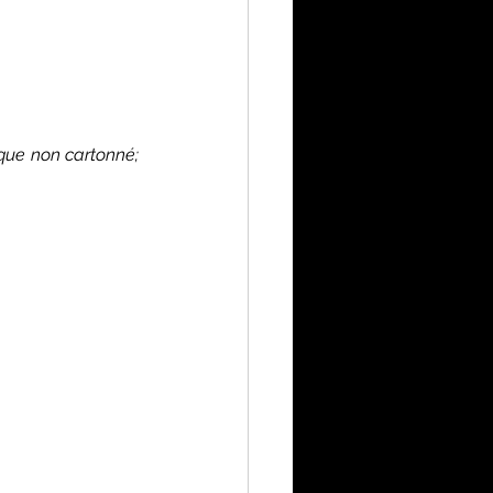
(fonctionne aussi avec du papier journal ou du papier classique non cartonné; 