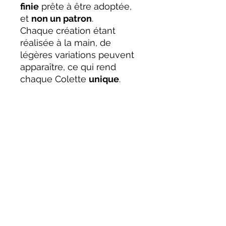
finie
prête à être adoptée,
et
non un patron
.
Chaque création étant
réalisée à la main, de
légères variations peuvent
apparaître, ce qui rend
chaque Colette
unique
.
Taille
Environ 30 cm
Personnalisation
Colette est réalisée sur
commande.
Vous pouvez choisir :
• La couleur de la lapine
• La ou les robes souhaitées
• La couleur des robes
• Le serre-tête assorti