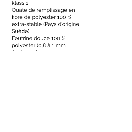
klass 1
Ouate de remplissage en
fibre de polyester 100 %
extra-stable (Pays d'origine
Suède)
Feutrine douce 100 %
polyester (0,8 à 1 mm
épaisseur)
Fil à coudre noir composé à
100% de polyester
Lavable en machine (30°C) -
pas de sèche linge
LA JUNGLE DES CRÉATIONS