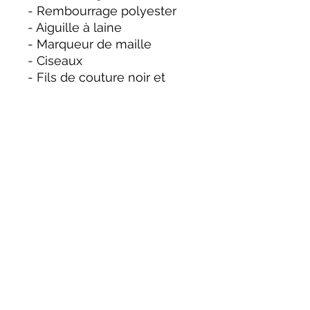
- Rembourrage polyester
- Aiguille à laine
- Marqueur de maille
- Ciseaux
- Fils de couture noir et
blanc pour les broderies
- Petits boutons pour le
gilet
Caractéristiques du
modèle:
Taille finale : environ 18–20
cm
Niveau : intermédiaire
Mention:
Patron destiné à un usage
personnel.
Merci de ne pas copier,