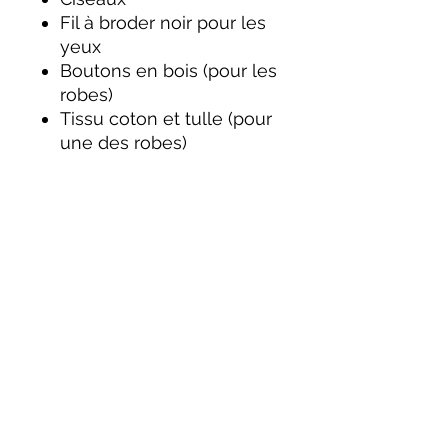
Fil à broder noir pour les
yeux
Boutons en bois (pour les
robes)
Tissu coton et tulle (pour
une des robes)
Caractéristiques du
modèle
Taille finale : environ 30
cm
Niveau : intermédiaire
Techniques utilisées :
maille serrée, demi-bride,
bride, augmentations et
diminutions invisibles
Mention