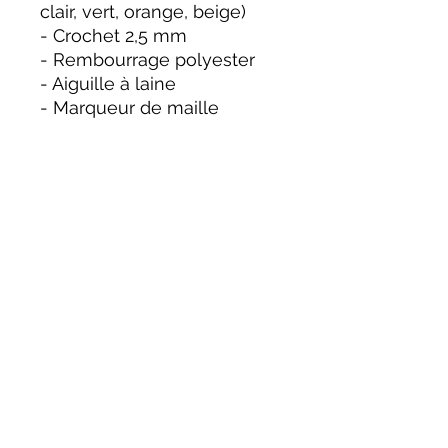
clair, vert, orange, beige)
- Crochet 2,5 mm
- Rembourrage polyester
- Aiguille à laine
- Marqueur de maille
- Ciseaux
- Fils de couture noir et
blanc pour les broderies
Caractéristiques du
modèle
Taille finale : environ 18–20
cm
Niveau : intermédiaire
Mention
Patron destiné à un usage
personnel.
Merci de ne pas copier,