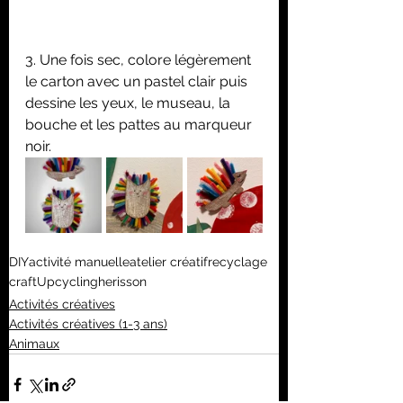
3. Une fois sec, colore légèrement 
le carton avec un pastel clair puis 
dessine les yeux, le museau, la 
bouche et les pattes au marqueur 
noir.
DIY
activité manuelle
atelier créatif
recyclage
craft
Upcycling
herisson
Activités créatives
Activités créatives (1-3 ans)
Animaux