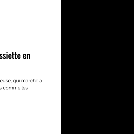
ssiette en
teuse, qui marche à
its comme les