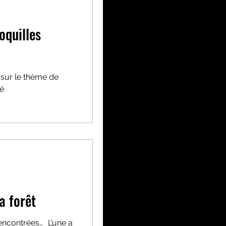
oquilles
 sur le thème de
ré
la forêt
rencontrées… L’une a