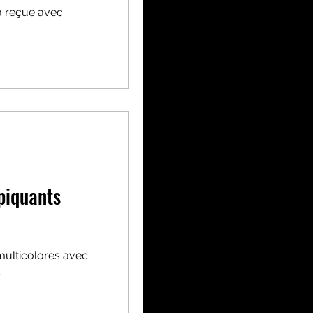
l’a reçue avec
piquants
 multicolores avec
s