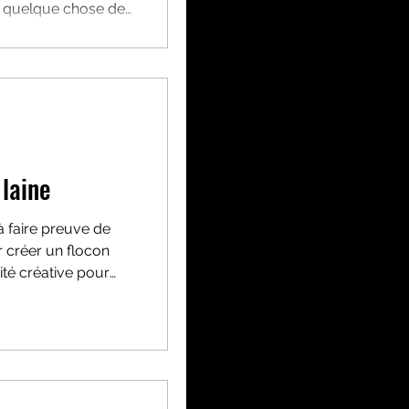
n quelque chose de
Vie pratique
 laine
 à faire preuve de
r créer un flocon
ité créative pour
a coordination œil-