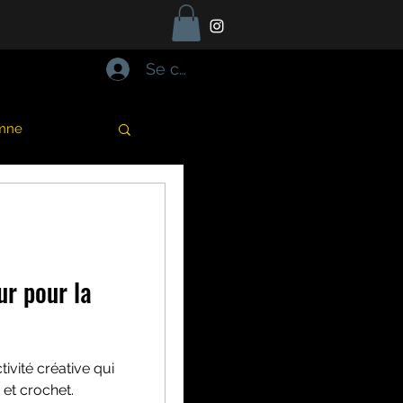
Se connecter
mne
Halloween
t océan
ur pour la
mon
tivité créative qui
et crochet.