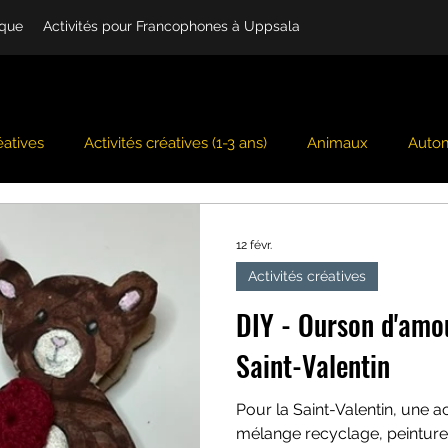
ique
Activités pour Francophones à Uppsala
éatives
Activités créatives (1-3 ans)
Animaux
Auto
ng
Cuisine
Emotions
Environnement
Été
12 févr.
Activités créatives
ation - Mini-mondes
Mardi-gras/carnaval/cirque
Mer e
DIY - Ourson d'amo
Saint-Valentin
Nouvel An Chinois
Pays des contes
Pâques
Poke
Pour la Saint-Valentin, une ac
mélange recyclage, peinture 