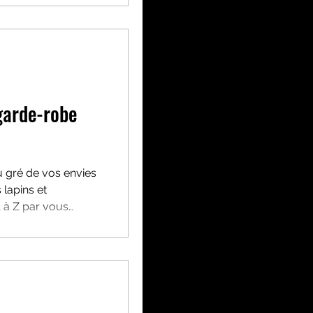
garde-robe
u gré de vos envies
 lapins et
 à Z par vous