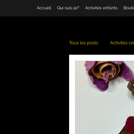
Accueil
Qui suis-je?
Activités enfants
Bout
Tous les posts
Activités cr
Banquise
Coschooli
Hiver
Jeux d'imagin
Musique
Noël