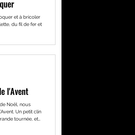
Y à croquer
quer et à bricoler
tte, du fil de fer et
e l'Avent
de Noël, nous
Avent. Un petit clin
grande tournée, et
u'à la veille de Noël.