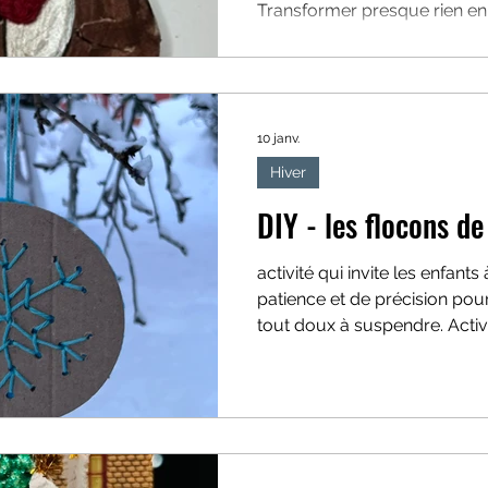
Transformer presque rien e
ick
Saint-Valentin
Themes
Univers et Espace
doux et précieux.
10 janv.
Hiver
DIY - les flocons de
activité qui invite les enfants
patience et de précision pou
tout doux à suspendre. Activ
travailler la motricité fine, l
main et la concentration.