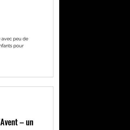
le avec peu de
enfants pour
’Avent – un