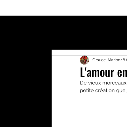
Accueil
Qui suis-je?
Activités enfants
Bout
Orsucci Marion
18 
L'amour e
De vieux morceaux d
petite création que