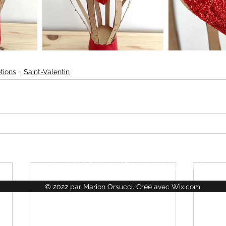
tions
Saint-Valentin
LA JUNGLE DES CRÉATIONS
lajungledescreations@gmail.com
© 2022 par Marion Orsucci. Créé avec Wix.com