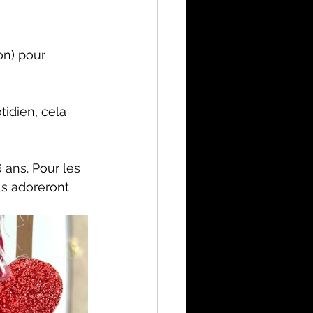
on) pour 
idien, cela 
 ans. Pour les 
ls adoreront 