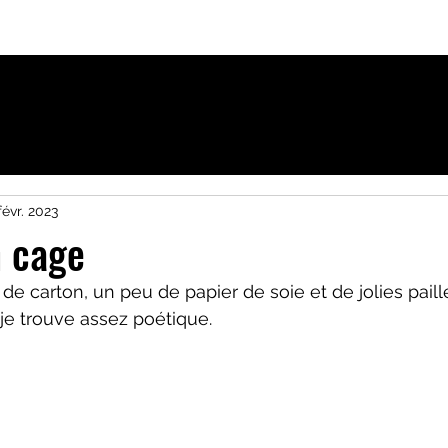
ique
Activités pour Francophones à Uppsala
févr. 2023
n cage
e carton, un peu de papier de soie et de jolies paill
 je trouve assez poétique.