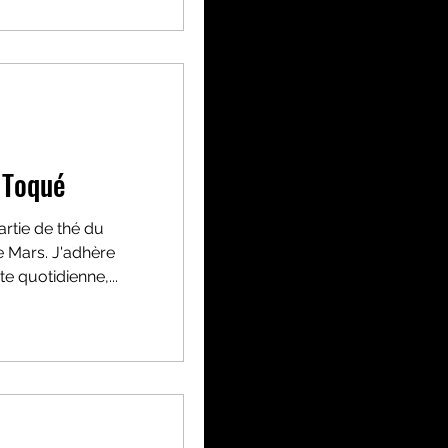
 Toqué
rtie de thé du
e Mars. J'adhère
e quotidienne,...