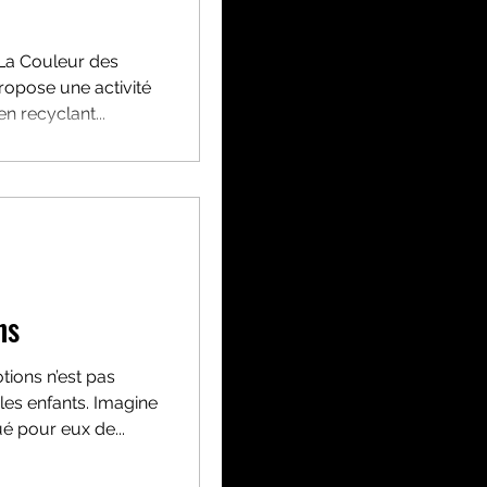
 La Couleur des
, en recyclant...
ns
ions n’est pas
 les enfants. Imagine
é pour eux de...