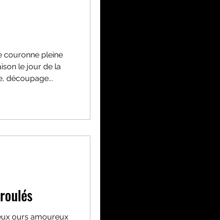
ne couronne pleine
son le jour de la
re, découpage...
roulés
deux ours amoureux