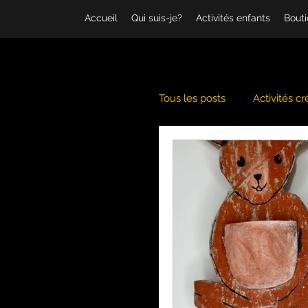
Accueil
Qui suis-je?
Activités enfants
Bout
Tous les posts
Activités cr
Banquise
Coschooli
Hiver
Jeux d'imagin
Musique
Noël