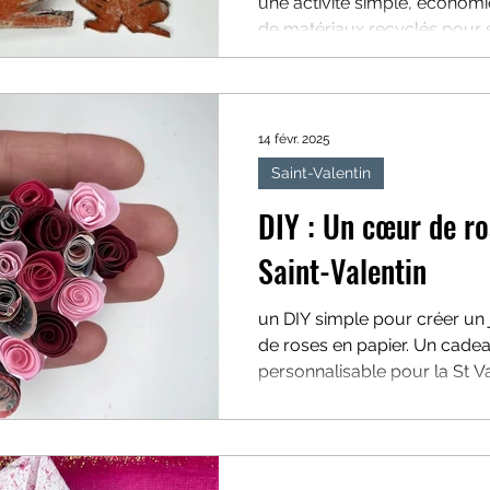
une activité simple, économiq
ick
Saint-Valentin
Themes
Univers et Espace
de matériaux recyclés pour 
parent-enfant.
14 févr. 2025
Saint-Valentin
DIY : Un cœur de ro
Saint-Valentin
un DIY simple pour créer un 
de roses en papier. Un cadeau
personnalisable pour la St Va