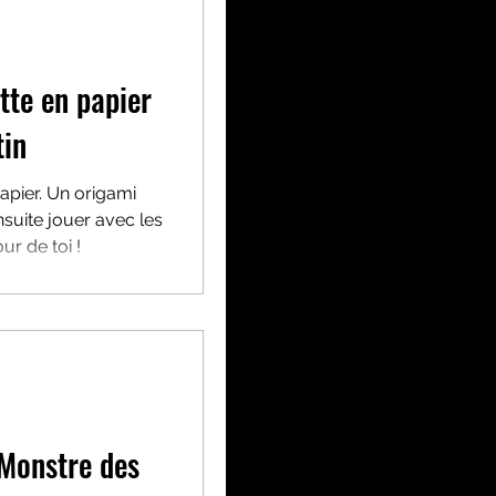
tte en papier
tin
papier. Un origami
nsuite jouer avec les
r de toi !
 Monstre des