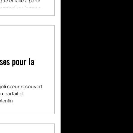
ue et faite à partir
Vie pratique
symboliser l’amour
ses pour la
joli cœur recouvert
 parfait et
lentin