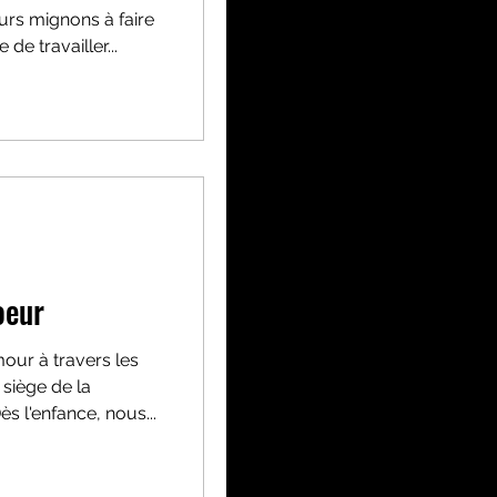
urs mignons à faire
de travailler...
oeur
our à travers les
 siège de la
s l'enfance, nous...