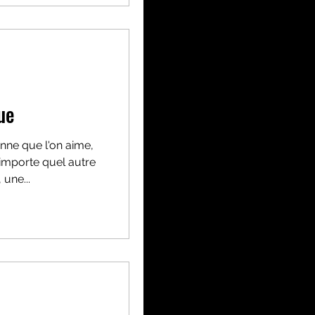
ue
onne que l'on aime,
n'importe quel autre
 une...