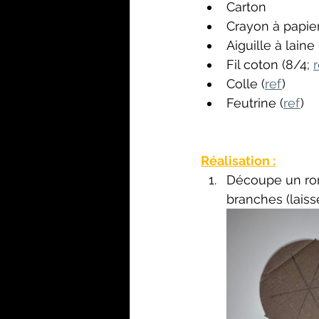
Carton
Crayon à papie
Aiguille à laine 
Fil coton (8/4; 
r
Colle (
ref
)
Feutrine (
ref
)
Réalisation :
Découpe un ron
branches (lais