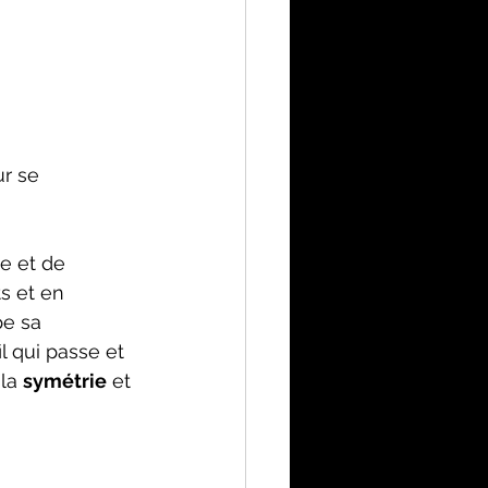
r se 
ce et de 
s et en 
e sa 
l qui passe et 
la 
symétrie
 et 