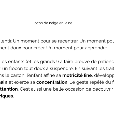
Flocon de neige en laine
entir. Un moment pour se recentrer. Un moment pou
ment doux pour créer. Un moment pour apprendre.
e les enfants (et les grands !) à faire preuve de patien
 un flocon tout doux à suspendre. En suivant les trait
ns le carton, l’enfant affine sa 
motricité fine
, développ
main
 et exerce sa 
concentration
. Le geste répété du fi
attention
. C’est aussi une belle occasion de découvrir 
riques
.