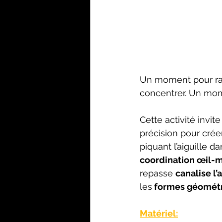
Un moment pour ral
concentrer. Un mo
Cette activité invit
précision pour créer
piquant l’aiguille da
coordination œil-
repasse 
canalise l’
les
 formes géomét
Matériel: