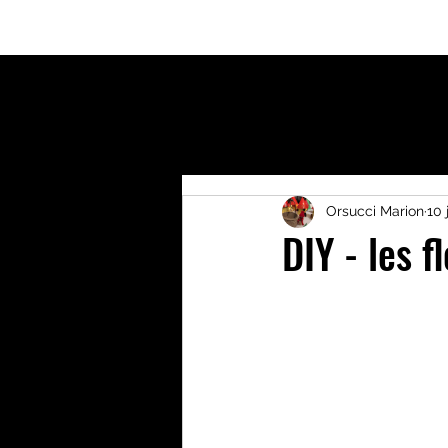
Accueil
Qui suis-je?
Activités enfants
Bout
Orsucci Marion
10 
DIY - les f