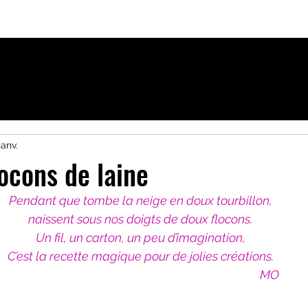
ique
Activités pour Francophones à Uppsala
janv.
locons de laine
Pendant que tombe la neige en doux tourbillon,
naissent sous nos doigts de doux flocons.
Un fil, un carton, un peu d’imagination,
C’est la recette magique pour de jolies créations.
                                                                                              MO