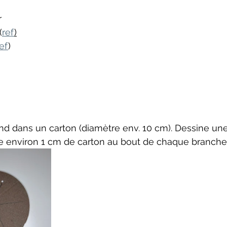
r
(
ref
)
ef
)
d dans un carton (diamètre env. 10 cm). Dessine une 
se environ 1 cm de carton au bout de chaque branche)