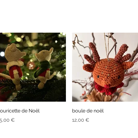
Aperçu rapide
Aperçu rapide
ouricette de Noël
boule de noël
rix
Prix
5,00 €
12,00 €