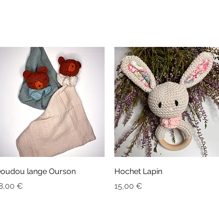
Aperçu rapide
Aperçu rapide
oudou lange Ourson
Hochet Lapin
rix
Prix
8,00 €
15,00 €