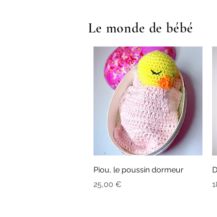
Le monde de bébé
Aperçu rapide
Piou, le poussin dormeur
D
Prix
P
25,00 €
1