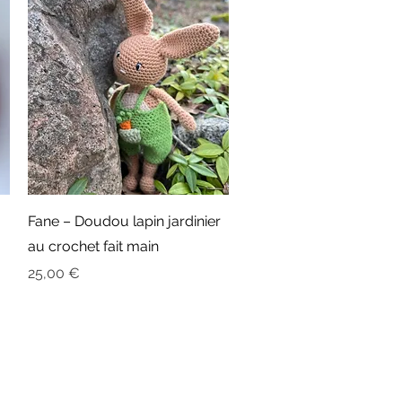
Aperçu rapide
Fane – Doudou lapin jardinier
au crochet fait main
Prix
25,00 €