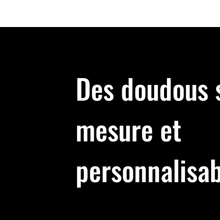
Accueil
Qui suis-je?
Activités enfants
Bout
Des doudous 
mesure et
personnalisab