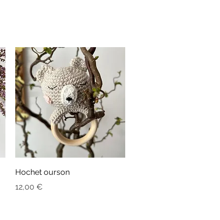
Aperçu rapide
Hochet ourson
Prix
12,00 €