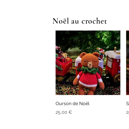
Noël au crochet
Aperçu rapide
Ourson de Noël
S
Prix
P
25,00 €
2