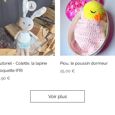
Aperçu rapide
Aperçu rapide
utoriel - Colette, la lapine
Piou, le poussin dormeur
oquette (FR)
Prix
25,00 €
rix
,90 €
Voir plus