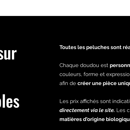
ique
Activités pour Francophones à Uppsala
sur
Toutes les peluches sont r
Chaque doudou est
personn
couleurs, forme et expression
afin de
créer une pièce uniq
les
Les prix affichés sont indicat
directement via le site.
Les cr
matières d’origine biologiq