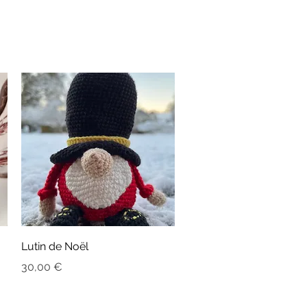
Aperçu rapide
Lutin de Noël
Prix
30,00 €