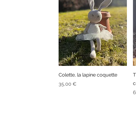
Aperçu rapide
Colette, la lapine coquette
T
c
Prix
35,00 €
P
6