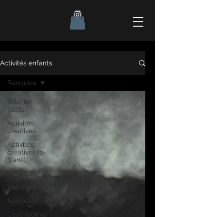
Activités enfants
Banquise
Tous les
posts
Activités
créatives
Activités
créatives (1-
3 ans)
Animaux
Automne
Banquise
Coschooling