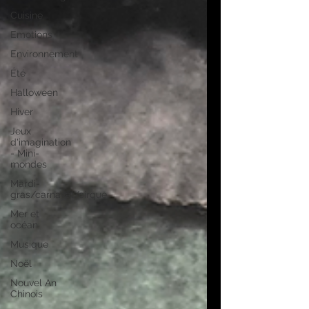
Cuisine
Emotions
Environnement
Été
Halloween
Hiver
Jeux
d'imagination
- Mini-
mondes
Mardi-
gras/carnaval/cirque
Mer et
océan
Musique
Noël
Nouvel An
Chinois