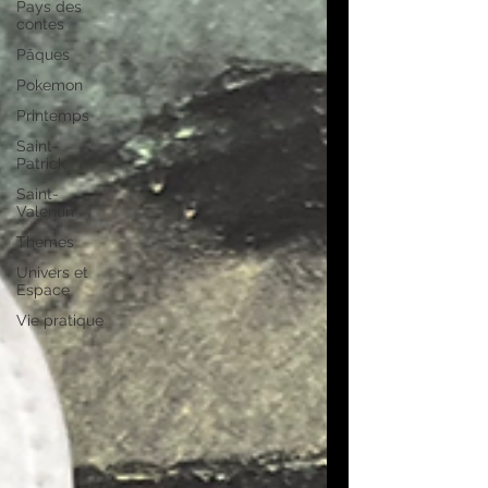
Pays des
contes
Pâques
Pokemon
Printemps
Saint-
Patrick
Saint-
Valentin
Themes
Univers et
Espace
Vie pratique