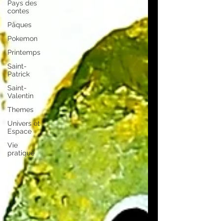
Pays des
contes
Pâques
Pokemon
Printemps
Saint-
Patrick
Saint-
Valentin
Themes
Univers et
Espace
Vie
pratique