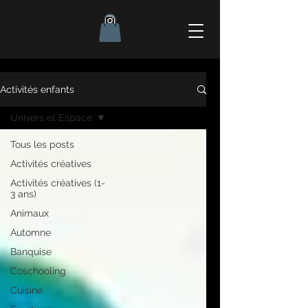
Activités enfants
Univers et Espace
Tous les posts
Activités créatives
Activités créatives (1-
3 ans)
Animaux
Automne
Banquise
Coschooling
Cuisine