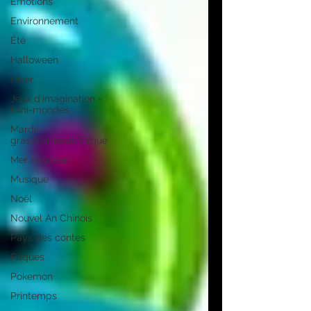
Emotions
Environnement
Été
Halloween
Hiver
Jeux d'imagination -
Mini-mondes
Mardi-
gras/carnaval/cirque
Mer et océan
Musique
Noël
Nouvel An Chinois
Pays des contes
Pâques
Pokemon
Printemps