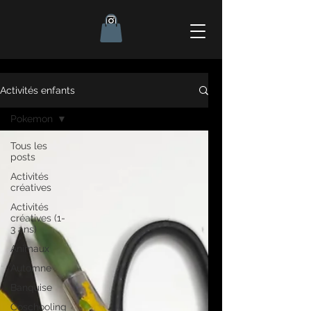
Activités enfants
Pokemon
Tous les
posts
Activités
créatives
Activités
créatives (1-
3 ans)
Animaux
Automne
Banquise
Coschooling