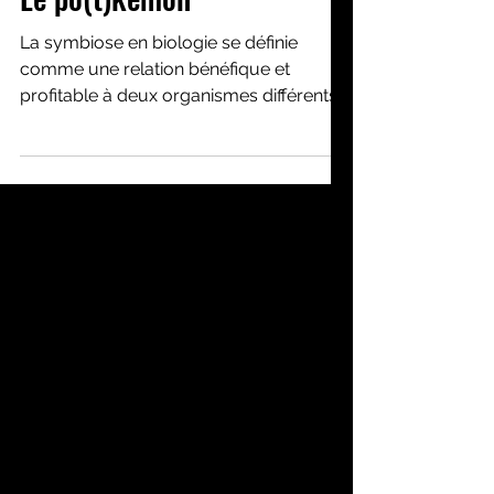
1 juil. 2024
Activités créatives
Le po(t)kémon
La symbiose en biologie se définie
comme une relation bénéfique et
profitable à deux organismes différents.
Quand je joue à pokémon, je...