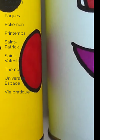
Pays des
contes
Pâques
Pokemon
Printemps
Saint-
Patrick
Saint-
Valentin
Themes
Univers et
Espace
Vie pratique