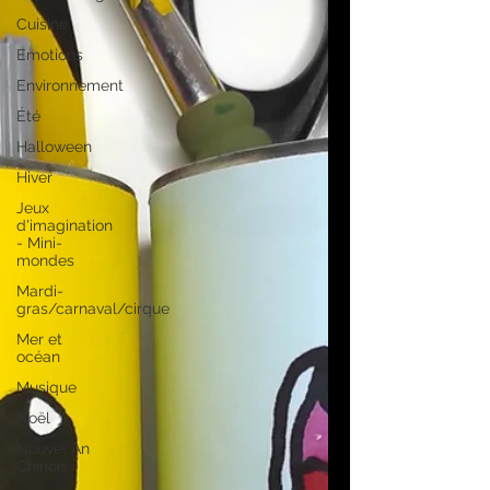
Cuisine
Emotions
Environnement
Été
Halloween
Hiver
Jeux
d'imagination
- Mini-
mondes
Mardi-
gras/carnaval/cirque
Mer et
océan
Musique
Noël
Nouvel An
Chinois