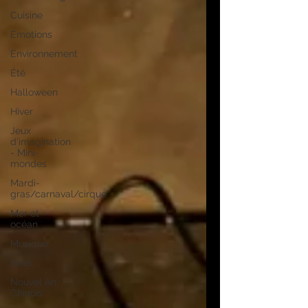
Cuisine
Emotions
Environnement
Été
Halloween
Hiver
Jeux
d'imagination
- Mini-
mondes
Mardi-
gras/carnaval/cirque
Mer et
océan
Musique
Noël
Nouvel An
Chinois