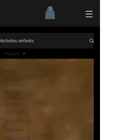
Activités enfants
Pâques
Tous les
posts
Activités
créatives
Activités
créatives
(1-3 ans)
Animaux
Automne
Banquise
Coschooling