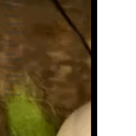
Pays des
contes
Pâques
Pokemon
Printemps
Saint-
Patrick
Saint-
Valentin
Themes
Univers et
Espace
Vie
pratique