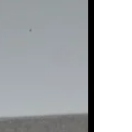
carotte , comme un clin d’œil malicieux
à ce rêve gourmand qui accompagne
chaque printemp