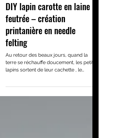
Activités créatives
DIY lapin carotte en laine
feutrée – création
printanière en needle
felting
Au retour des beaux jours, quand la
terre se réchauffe doucement, les petits
lapins sortent de leur cachette , le
museau frémissant. L’hiver est passé,
laissant derrière lui le silence et la faim…
et déjà, dans l’air printanier , flotte une
promesse sucrée: celle des premières
carottes croquante s, gorgées de soleil.
Avec l'arrivée du printemps est né un
drôle de compagnon, mi-lapin, mi-