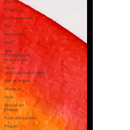
Cuisine
Emotions
Environnement
Été
Halloween
Hiver
Jeux
d'imagination -
Mini-mondes
Mardi-
gras/carnaval/cirque
Mer et océan
Musique
Noël
Nouvel An
Chinois
Pays des contes
Pâques