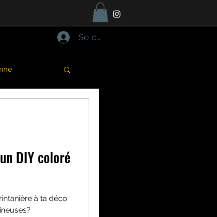
Se connecter
mne
Halloween
t océan
 un DIY coloré
mon
rintanière à ta déco
mineuses?