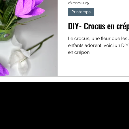
28 mars 2025
Printemps
DIY- Crocus en cré
Le crocus, une fleur que les a
enfants adorent, voici un DI
en crépon