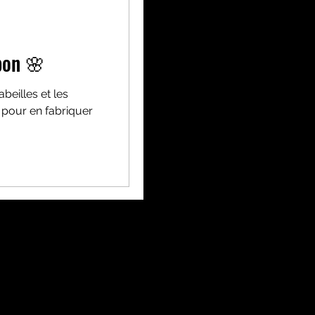
pon 🌸
beilles et les
Y pour en fabriquer