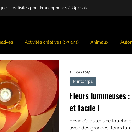
ique
Activités pour Francophones à Uppsala
éatives
Activités créatives (1-3 ans)
Animaux
Auto
ng
Cuisine
Emotions
Environnement
Été
31 mars 2025
Printemps
ation - Mini-mondes
Mardi-gras/carnaval/cirque
Mer e
Fleurs lumineuses :
et facile !
Nouvel An Chinois
Pays des contes
Pâques
Poke
Envie d’ajouter une touche p
avec des grandes fleurs lu