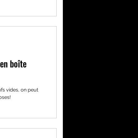
Vie pratique
en boîte
fs vides, on peut
oses!