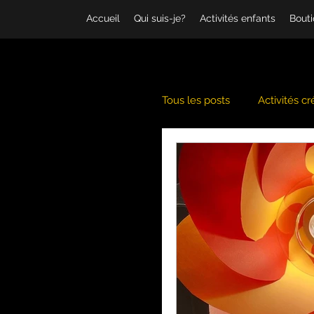
Accueil
Qui suis-je?
Activités enfants
Bout
Tous les posts
Activités cr
Banquise
Coschooli
Hiver
Jeux d'imagin
Musique
Noël