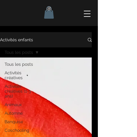
Activités enfants
Tous les posts
Tous les posts
Activités
créatives
Activités
créatives (1-3
ans)
Animaux
Automne
Banquise
Coschooling