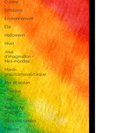
Cuisine
Emotions
Environnement
Été
Halloween
Hiver
Jeux
d'imagination -
Mini-mondes
Mardi-
gras/carnaval/cirque
Mer et océan
Musique
Noël
Nouvel An
Chinois
Pays des contes
Pâques