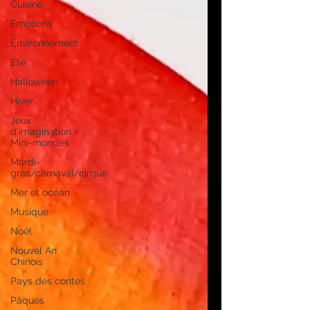
Cuisine
Emotions
Environnement
Été
Halloween
Hiver
Jeux
d'imagination -
Mini-mondes
Mardi-
gras/carnaval/cirque
Mer et océan
Musique
Noël
Nouvel An
Chinois
Pays des contes
Pâques