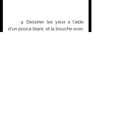
	4. Dessiner les yeux à l'aide 
d'un posca blanc et la bouche avec 
un marqueur (ou posca) gris.
	5. Découper un fil-chenille noir 
en 4 morceaux et piquer chaque 