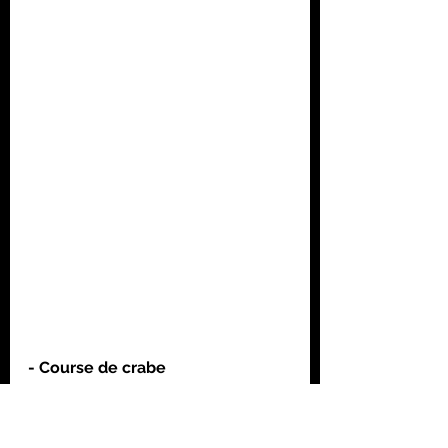
- Course de crabe
Détails (matériels et réalisation): 
ici