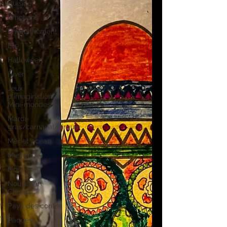
Cuisine
Emotions
Environnement
Été
Halloween
Hiver
Jeux
d'imagination -
Mini-mondes
Mardi-
gras/carnaval/cirque
Mer et océan
Musique
Noël
Nouvel An
Chinois
Pays des contes
Pâques