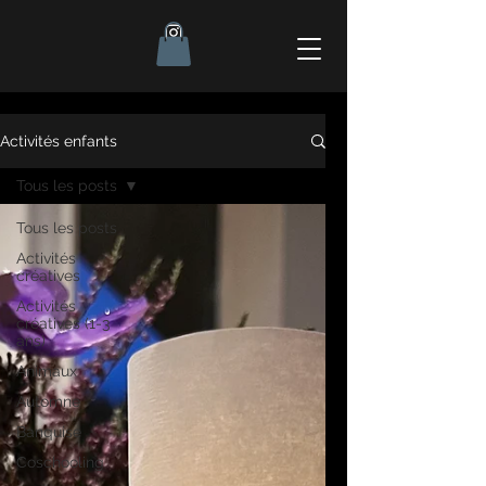
Activités enfants
Tous les posts
Tous les posts
Activités
créatives
Activités
créatives (1-3
ans)
Animaux
Automne
Banquise
Coschooling