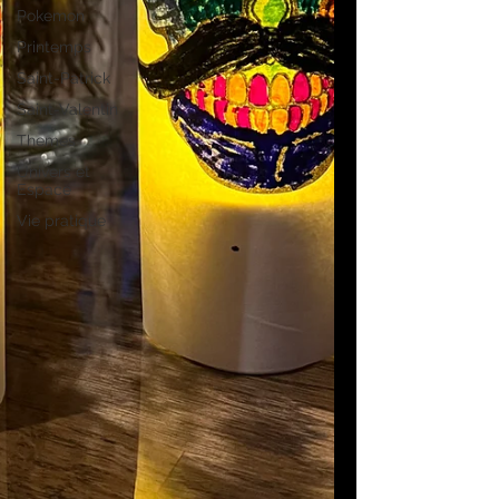
Pokemon
Printemps
Saint-Patrick
Saint-Valentin
Themes
Univers et
Espace
Vie pratique