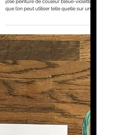
myrtilles
En écrasant des myrtilles, on obtient une
jolie peinture de couleur bleue-violette
que l’on peut utiliser telle quelle sur un
papier blanc… ... Mais plus fun encore,
que va-il se passer si on repasse sur la
toile avec un pinceau trempé dans le jus
de citron (donc un acide) ou dans une
solution avec du bicarbonate de soude
(une base)?